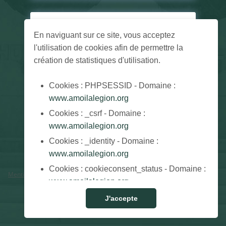
Sign
up
En naviguant sur ce site, vous acceptez
l'utilisation de cookies afin de permettre la
Don't have an account? Join the network by
création de statistiques d'utilisation.
entering your e-mail address.
Cookies : PHPSESSID - Domaine :
www.amoilalegion.org
Register
Cookies : _csrf - Domaine :
www.amoilalegion.org
English (US)
Cookies : _identity - Domaine :
www.amoilalegion.org
Cookies : cookieconsent_status - Domaine :
Mentions légales
·
Conditions Générales d'Utilisation (CGU)
·
Politique de
www.amoilalegion.org
confidentialité
J'accepte
Powered by
HumHub